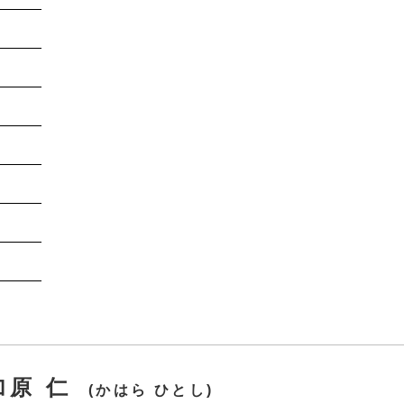
加原 仁
(かはら ひとし)