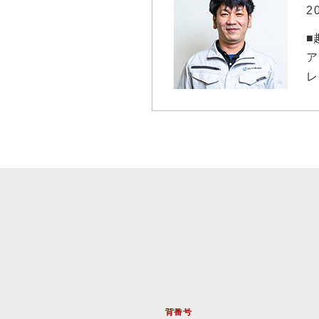
2
■
ア
レ
背番号