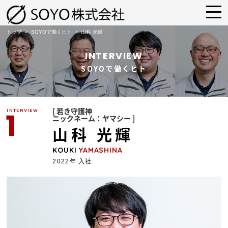
トップ
>
SOYOで働くヒト
>
山科 光輝
INTERVIEW
SOYOで働くヒト
1
INTERVIEW
[ 若き守護神
ニックネーム：ヤマシー ]
山科 光輝
KOUKI
YAMASHINA
2022年 入社