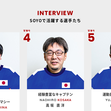
INTERVIEW
SOYOで活躍する選手たち
背番号
背番号
4
5
経験豊富なキャプテン
運動
NAOHIRO
KOSAKA
YU
マシー
高坂 直洋
HINA